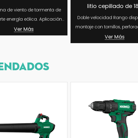
litio cepillado de 18v
sin es
de
Doble velocidad Rango disponible:
1. Mandril d
montaje con tornillos, perforación de
mm 2. Se puede utilizar para azulejos,
madera, perforación de...
pare
Ver Más
ENDADOS