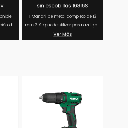
cobillas 16816S
litio de 18 V sin escobillas
e metal completo de 13
1. Pinza totalmente metálica de 13 
con impacto 2. Se puede utilizar para
des, hormigón
azulejos, paredes,...
Ver Más
Ver Más