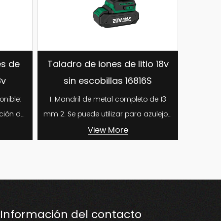
de iones de litio 18v
16816ST Taladro de iones
escobillas 16816S
litio de 18 V sin escobilla
 de metal completo de 13
1. Pinza totalmente metálica de 1
con impacto 2. Se puede utilizar para
redes, hormigón
azulejos, paredes,...
View More
View More
Información del contacto