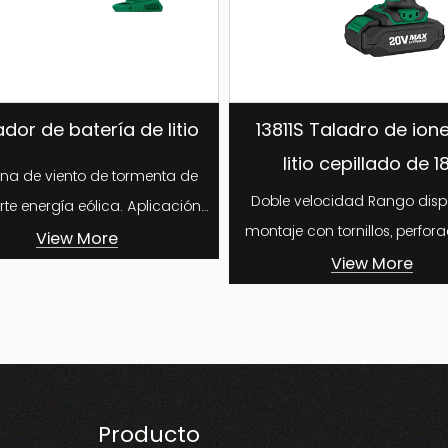
itio
13811S Taladro de iones de
Taladro 
litio cepillado de 18v
sin 
a de
Doble velocidad Rango disponible:
1. Mandril
montaje con tornillos, perforación de
mm 2. Se puede utilizar para azulejos,
madera, perforación de...
pa
View More
Producto