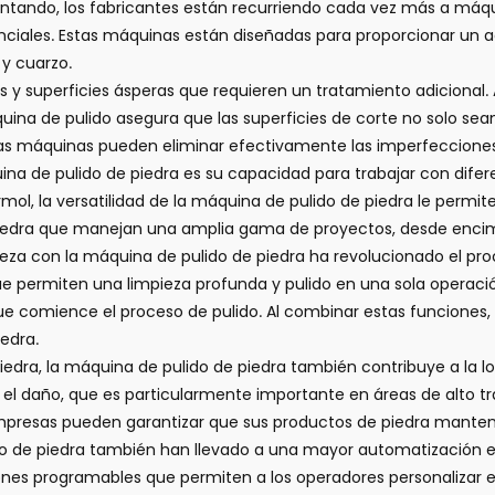
tando, los fabricantes están recurriendo cada vez más a máqu
nciales. Estas máquinas están diseñadas para proporcionar un 
 y cuarzo.
 y superficies ásperas que requieren un tratamiento adicional.
áquina de pulido asegura que las superficies de corte no solo se
estas máquinas pueden eliminar efectivamente las imperfecciones 
ina de pulido de piedra es su capacidad para trabajar con difer
ol, la versatilidad de la máquina de pulido de piedra le permit
 piedra que manejan una amplia gama de proyectos, desde encim
pieza con la máquina de pulido de piedra ha revolucionado el 
 permiten una limpieza profunda y pulido en una sola operació
ue comience el proceso de pulido. Al combinar estas funciones, 
edra.
iedra, la máquina de pulido de piedra también contribuye a la lo
y el daño, que es particularmente importante en áreas de alto t
 empresas pueden garantizar que sus productos de piedra manten
o de piedra también han llevado a una mayor automatización en
s programables que permiten a los operadores personalizar el 