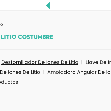
io
 Litio Costumbre
Destornillador De Iones De Litio
Llave De I
e Iones De Litio
Amoladora Angular De Ion
oductos