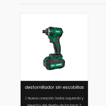
destornillador sin escobillas
1. Nueva creación, lados izquierdo y
derecho del diseño de los faros 2.